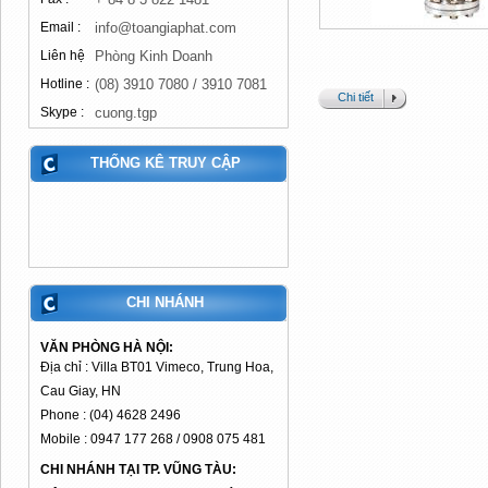
Email :
info@toangiaphat.com
Liên hệ
Phòng Kinh Doanh
Hotline :
(08) 3910 7080 / 3910 7081
Chi tiết
Skype :
cuong.tgp
THỐNG KÊ TRUY CẬP
CHI NHÁNH
VĂN PHÒNG HÀ NỘI:
Địa chỉ : Villa BT01 Vimeco, Trung Hoa,
Cau Giay, HN
Phone : (04) 4628 2496
Mobile : 0947 177 268 / 0908 075 481
CHI NHÁNH TẠI TP. VŨNG TÀU: