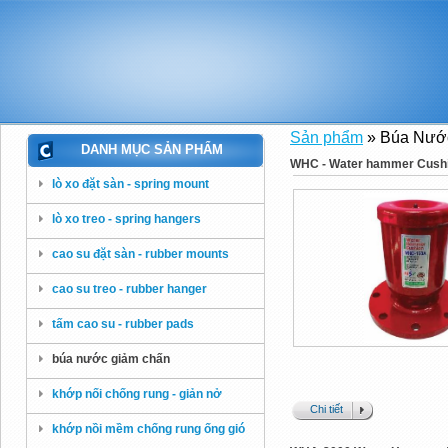
Sản phẩm
» Búa Nướ
DANH MỤC SẢN PHẨM
WHC - Water hammer Cush
lò xo đặt sàn - spring mount
lò xo treo - spring hangers
cao su đặt sàn - rubber mounts
cao su treo - rubber hanger
tấm cao su - rubber pads
búa nước giảm chấn
khớp nối chống rung - giản nở
Chi tiết
khớp nồi mềm chống rung ống gió