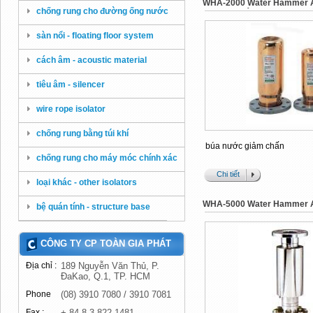
WHA-2000 Water Hammer Ar
chống rung cho đường ống nước
chống va đập
sàn nổi - floating floor system
cách âm - acoustic material
tiêu âm - silencer
wire rope isolator
chống rung bằng túi khí
búa nước giảm chấn
chống rung cho máy móc chính xác
Chi tiết
loại khác - other isolators
WHA-5000 Water Hammer A
bệ quán tính - structure base
CÔNG TY CP TOÀN GIA PHÁT
Địa chỉ :
189 Nguyễn Văn Thủ, P.
ĐaKao, Q.1, TP. HCM
Phone
(08) 3910 7080 / 3910 7081
Fax :
+ 84 8 3 822 1481